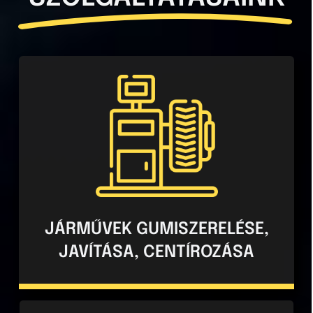
Gumiszerelés, javítás és centírozás
szolgáltatásunkkal garantáljuk, hogy
járművének kerekei biztonságosan és
hosszú élettartammal szolgáljanak, legyen
szó személyautóról, kisteherautóról vagy
motorról.
JÁRMŰVEK GUMISZERELÉSE,
JAVÍTÁSA, CENTÍROZÁSA