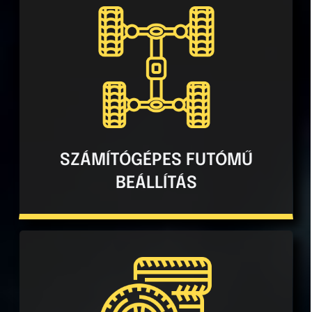
Számítógépes futómű beállítással járműve
hosszabb élettartamát biztosíthatja és
csökkentheti a gumiabroncsok egyenetlen
kopását, valamint javíthatja a járművek
menettulajdonságait és kényelmét.
SZÁMÍTÓGÉPES FUTÓMŰ
BEÁLLÍTÁS
Nálunk mindenki megtalálja a számára
megfelelő gumiabroncsot, legyen szó téli,
nyári vagy négyévszakos gumiról.