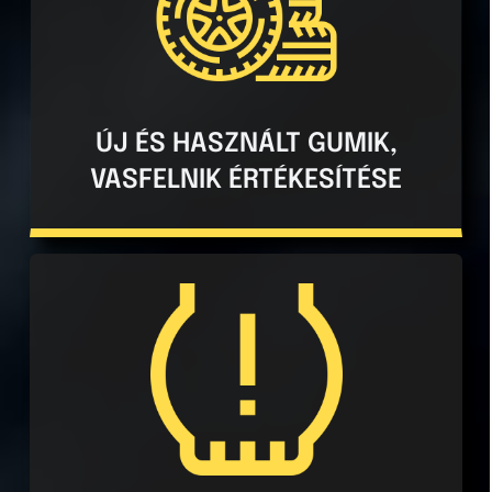
Raktárunkon számos abroncs közül
választhat.
Igény szerint, rövid határidőn belül
rendelésre is meghozzuk a kívánt
gumiabroncsot vagy vasfelnit a megadott
ÚJ ÉS HASZNÁLT GUMIK,
méretben, baráti áron.
VASFELNIK ÉRTÉKESÍTÉSE
A TPMS szenzorok érzékelik a jármű
guminyomását és figyelmeztetnek, ha az a
megfelelő érték alá csökken. Ezek a
szenzorok növelik a vezetési biztonságot
és a gumiabroncs élettartamát.