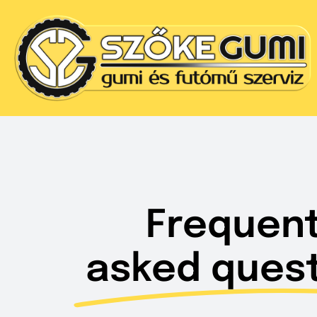
Kihagyás
Frequent
asked quest