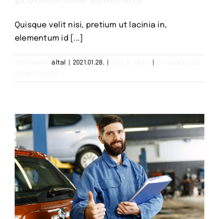
Quisque velit nisi, pretium ut lacinia in,
elementum id [...]
SzőkeGumi
által
|
2021.01.28.
|
Tips & Tricks
|
0 hozzászólás
Olvass tovább