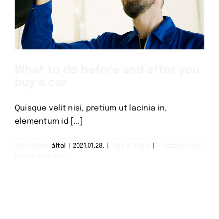
What to do before and after you
buy a car
Quisque velit nisi, pretium ut lacinia in,
elementum id [...]
SzőkeGumi
által
|
2021.01.28.
|
Tips & Tricks
|
0 hozzászólás
Olvass tovább