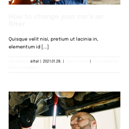
How to change your car’s air
filter
Quisque velit nisi, pretium ut lacinia in,
elementum id [...]
SzőkeGumi
által
|
2021.01.28.
|
Tips & Tricks
|
0 hozzászólás
Olvass tovább